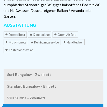
europäischer Standard, großzügiges halboffenes Bad mit WC
und Heißwasser-Dusche, eigener Balkon / Veranda oder
Garten.
AUSSTATTUNG
Doppelbett
Klimaanlage
Open Air Bad
Moskitonetz
Reinigungsservice
Handtücher
Kostenloses wLan
Surf Bungalow – Zweibett
Standard Bungalow – Einbett
Villa Sumba – Zweibett